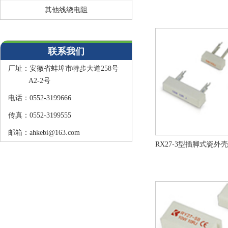
其他线绕电阻
联系我们
厂址：
安徽省蚌埠市特步大道258号
A2-2号
电话：
0552-3199666
传真：
0552-3199555
邮箱：
ahkebi@163.com
RX27-3型插脚式瓷外