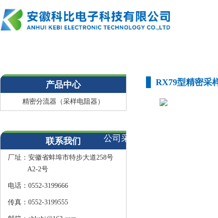
RX79型精密采
产品中心
科
精密分流器（采样电阻器）
公司采用国外先进的生产技术
联系我们
厂址：
安徽省蚌埠市特步大道258号
A2-2号
电话：
0552-3199666
传真：
0552-3199555