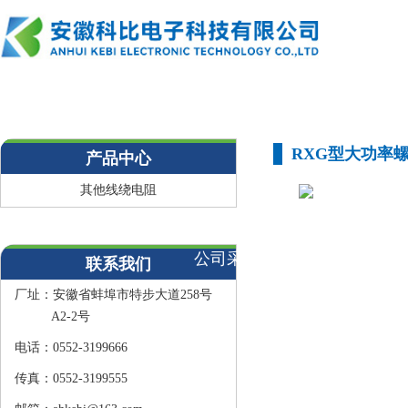
RXG型大功率
产品中心
科
其他线绕电阻
公司采用国外先进的生产技术
联系我们
厂址：
安徽省蚌埠市特步大道258号
A2-2号
电话：
0552-3199666
传真：
0552-3199555