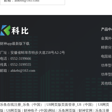
邮箱：
ahkebi@163.com
产品中
金属外
财神app最新版下载
精密分
厂址：安徽省蚌埠市特步大道258号A2-2号
电阻箱
电话：0552-3199666
传真：0552-3199555
功率型
邮箱：ahkebi@163.com
功率型
其他线
乐鱼在线注册_乐鱼（中国）
|
U8网页版页面登录_U8（中国）
|
U8网页
版
|
U8网页版
|
财神电子·(中国)网站
|
乐鱼网页版
|
财神官网
|
乐鱼注册_